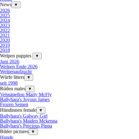
News
▼
2026
2025
2024
2023
2022
2021
2020
2019
2018
Welpen puppies
▼
Juni 2026
Welpen Ende 2026
Welpenaufzucht
Würfe litters
▼
seit 1998
Rüden males
▼
Vehnäpellon Marty McFly
Ballyhara's Joyous James
Frozen Semen
Hündinnen female
▼
Ballyhara's Galway Girl
Ballyhara's Maiden Mckenna
Ballyhara's Precious Pippa
Bilder pictures
▼
Hunde