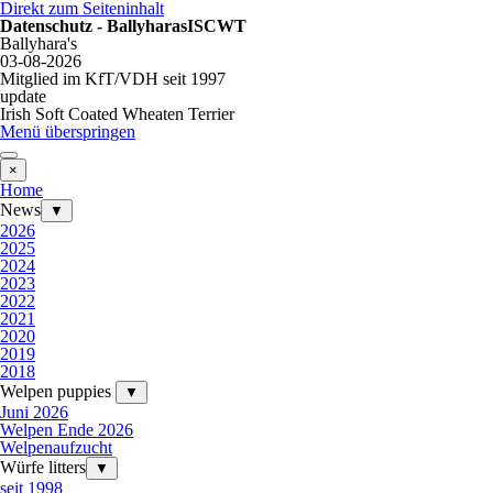
Direkt zum Seiteninhalt
Datenschutz - BallyharasISCWT
Ballyhara's
03-08-2026
Mitglied im KfT/VDH seit 1997
update
Irish Soft Coated Wheaten Terrier
Menü überspringen
×
Home
News
▼
2026
2025
2024
2023
2022
2021
2020
2019
2018
Welpen puppies
▼
Juni 2026
Welpen Ende 2026
Welpenaufzucht
Würfe litters
▼
seit 1998