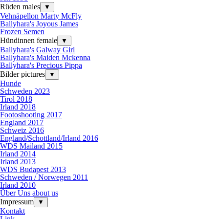
Rüden males
▼
Vehnäpellon Marty McFly
Ballyhara's Joyous James
Frozen Semen
Hündinnen female
▼
Ballyhara's Galway Girl
Ballyhara's Maiden Mckenna
Ballyhara's Precious Pippa
Bilder pictures
▼
Hunde
Schweden 2023
Tirol 2018
Irland 2018
Footoshooting 2017
England 2017
Schweiz 2016
England/Schottland/Irland 2016
WDS Mailand 2015
Irland 2014
Irland 2013
WDS Budapest 2013
Schweden / Norwegen 2011
Irland 2010
Über Uns about us
Impressum
▼
Kontakt
Link