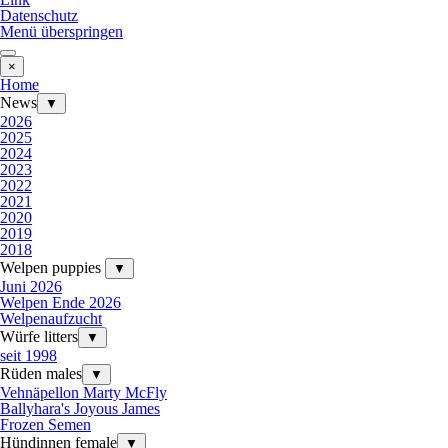
Datenschutz
Menü überspringen
×
Home
News
▼
2026
2025
2024
2023
2022
2021
2020
2019
2018
Welpen puppies
▼
Juni 2026
Welpen Ende 2026
Welpenaufzucht
Würfe litters
▼
seit 1998
Rüden males
▼
Vehnäpellon Marty McFly
Ballyhara's Joyous James
Frozen Semen
Hündinnen female
▼