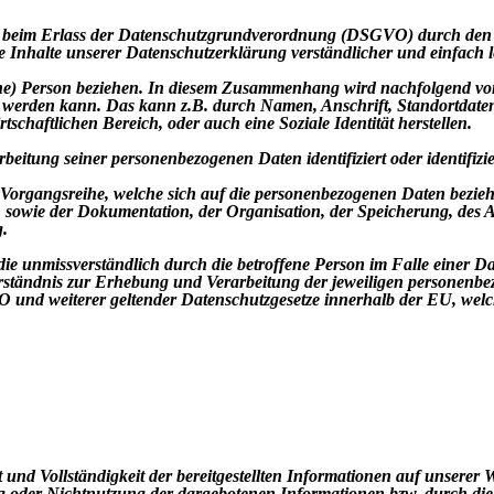
die beim Erlass der Datenschutzgrundverordnung (DSGVO) durch den
lle Inhalte unserer Datenschutzerklärung verständlicher und einfach l
rliche) Person beziehen. In diesem Zusammenhang wird nachfolgend v
acht werden kann. Das kann z.B. durch Namen, Anschrift, Standortd
tschaftlichen Bereich, oder auch eine Soziale Identität herstellen.
beitung seiner personenbezogenen Daten identifiziert oder identifizier
rgangsreihe, welche sich auf die personenbezogenen Daten beziehen
owie der Dokumentation, der Organisation, der Speicherung, des Aus
.
 die unmissverständlich durch die betroffene Person im Falle einer 
rständnis zur Erhebung und Verarbeitung der jeweiligen personenbe
 und weiterer geltender Datenschutzgesetze innerhalb der EU, welch
t und Vollständigkeit der bereitgestellten Informationen auf unserer
ung oder Nichtnutzung der dargebotenen Informationen bzw. durch di