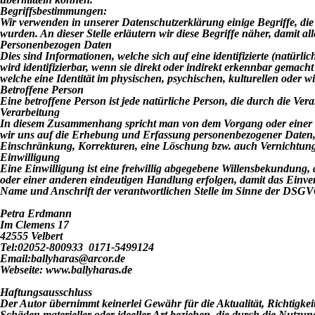
Begriffsbestimmungen:
Wir verwenden in unserer Datenschutzerklärung einige Begriffe, 
wurden. An dieser Stelle erläutern wir diese Begriffe näher, damit a
Personenbezogen Daten
Dies sind Informationen, welche sich auf eine identifizierte (natü
wird identifizierbar, wenn sie direkt oder indirekt erkennbar gem
welche eine Identität im physischen, psychischen, kulturellen oder wir
Betroffene Person
Eine betroffene Person ist jede natürliche Person, die durch die Verar
Verarbeitung
In diesem Zusammenhang spricht man von dem Vorgang oder einer Vo
wir uns auf die Erhebung und Erfassung personenbezogener Daten, s
Einschränkung, Korrekturen, eine Löschung bzw. auch Vernichtung
Einwilligung
Eine Einwilligung ist eine freiwillig abgegebene Willensbekundung,
oder einer anderen eindeutigen Handlung erfolgen, damit das Einve
Name und Anschrift der verantwortlichen Stelle im Sinne der DSGVO
Petra Erdmann
Im Clemens 17
42555 Velbert
Tel:02052-800933 0171-5499124
Email:ballyharas@arcor.de
Webseite: www.ballyharas.de
Haftungsausschluss
Der Autor übernimmt keinerlei Gewähr für die Aktualität, Richtigkei
Schäden materieller oder ideeller Art beziehen, die durch die Nutz