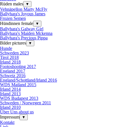
Rüden males
▼
Vehnäpellon Marty McFly
Ballyhara's Joyous James
Frozen Semen
Hündinnen female
▼
Ballyhara's Galway Girl
Ballyhara's Maiden Mckenna
Ballyhara's Precious Pippa
Bilder pictures
▼
Hunde
Schweden 2023
Tirol 2018
Irland 2018
Footoshooting 2017
England 2017
Schweiz 2016
England/Schottland/Irland 2016
WDS Mailand 2015
Irland 2014
Irland 2013
WDS Budapest 2013
Schweden / Norwegen 2011
Irland 2010
Über Uns about us
Impressum
▼
Kontakt
Link