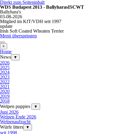
Direkt zum Seiteninhalt
WDS Budapest 2013 - BallyharasISCWT
Ballyhara's
03-08-2026
Mitglied im KfT/VDH seit 1997
update
Irish Soft Coated Wheaten Terrier
Menü überspringen
×
Home
News
▼
2026
2025
2024
2023
2022
2021
2020
2019
2018
Welpen puppies
▼
Juni 2026
Welpen Ende 2026
Welpenaufzucht
Würfe litters
▼
seit 1998