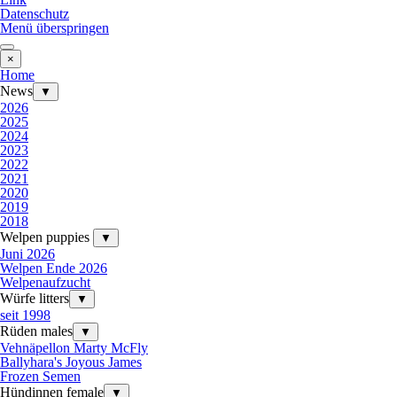
Datenschutz
Menü überspringen
×
Home
News
▼
2026
2025
2024
2023
2022
2021
2020
2019
2018
Welpen puppies
▼
Juni 2026
Welpen Ende 2026
Welpenaufzucht
Würfe litters
▼
seit 1998
Rüden males
▼
Vehnäpellon Marty McFly
Ballyhara's Joyous James
Frozen Semen
Hündinnen female
▼