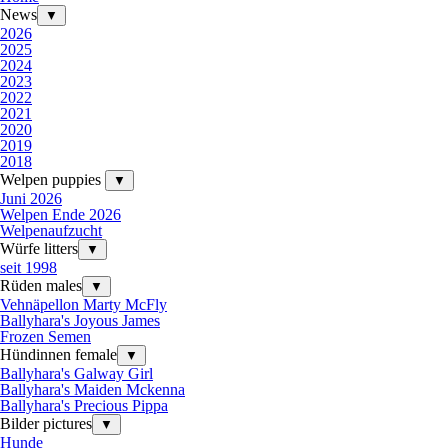
News
▼
2026
2025
2024
2023
2022
2021
2020
2019
2018
Welpen puppies
▼
Juni 2026
Welpen Ende 2026
Welpenaufzucht
Würfe litters
▼
seit 1998
Rüden males
▼
Vehnäpellon Marty McFly
Ballyhara's Joyous James
Frozen Semen
Hündinnen female
▼
Ballyhara's Galway Girl
Ballyhara's Maiden Mckenna
Ballyhara's Precious Pippa
Bilder pictures
▼
Hunde