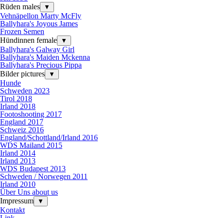
Rüden males
▼
Vehnäpellon Marty McFly
Ballyhara's Joyous James
Frozen Semen
Hündinnen female
▼
Ballyhara's Galway Girl
Ballyhara's Maiden Mckenna
Ballyhara's Precious Pippa
Bilder pictures
▼
Hunde
Schweden 2023
Tirol 2018
Irland 2018
Footoshooting 2017
England 2017
Schweiz 2016
England/Schottland/Irland 2016
WDS Mailand 2015
Irland 2014
Irland 2013
WDS Budapest 2013
Schweden / Norwegen 2011
Irland 2010
Über Uns about us
Impressum
▼
Kontakt
Link