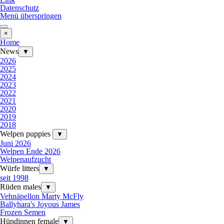
Datenschutz
Menü überspringen
×
Home
News
▼
2026
2025
2024
2023
2022
2021
2020
2019
2018
Welpen puppies
▼
Juni 2026
Welpen Ende 2026
Welpenaufzucht
Würfe litters
▼
seit 1998
Rüden males
▼
Vehnäpellon Marty McFly
Ballyhara's Joyous James
Frozen Semen
Hündinnen female
▼