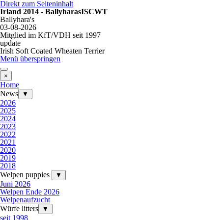
Direkt zum Seiteninhalt
Irland 2014 - BallyharasISCWT
Ballyhara's
03-08-2026
Mitglied im KfT/VDH seit 1997
update
Irish Soft Coated Wheaten Terrier
Menü überspringen
×
Home
News
▼
2026
2025
2024
2023
2022
2021
2020
2019
2018
Welpen puppies
▼
Juni 2026
Welpen Ende 2026
Welpenaufzucht
Würfe litters
▼
seit 1998