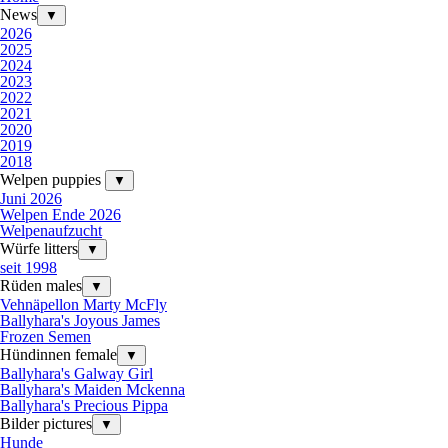
News
▼
2026
2025
2024
2023
2022
2021
2020
2019
2018
Welpen puppies
▼
Juni 2026
Welpen Ende 2026
Welpenaufzucht
Würfe litters
▼
seit 1998
Rüden males
▼
Vehnäpellon Marty McFly
Ballyhara's Joyous James
Frozen Semen
Hündinnen female
▼
Ballyhara's Galway Girl
Ballyhara's Maiden Mckenna
Ballyhara's Precious Pippa
Bilder pictures
▼
Hunde