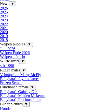
News
▼
2026
2025
2024
2023
2022
2021
2020
2019
2018
Welpen puppies
▼
Juni 2026
Welpen Ende 2026
Welpenaufzucht
Würfe litters
▼
seit 1998
Rüden males
▼
Vehnäpellon Marty McFly
Ballyhara's Joyous James
Frozen Semen
Hündinnen female
▼
Ballyhara's Galway Girl
Ballyhara's Maiden Mckenna
Ballyhara's Precious Pippa
Bilder pictures
▼
Hunde