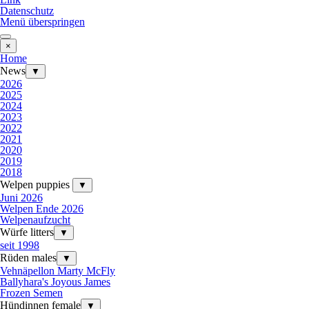
Datenschutz
Menü überspringen
×
Home
News
▼
2026
2025
2024
2023
2022
2021
2020
2019
2018
Welpen puppies
▼
Juni 2026
Welpen Ende 2026
Welpenaufzucht
Würfe litters
▼
seit 1998
Rüden males
▼
Vehnäpellon Marty McFly
Ballyhara's Joyous James
Frozen Semen
Hündinnen female
▼