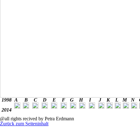
1998
A
B
C
D
E
F
G
H
I
J
K
L
M
N
2014
@all rights recived by Petra Erdmann
Zurück zum Seiteninhalt