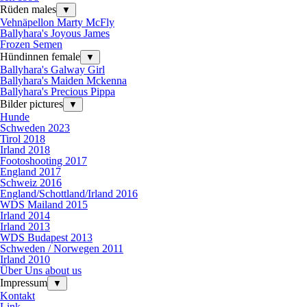
Rüden males
▼
Vehnäpellon Marty McFly
Ballyhara's Joyous James
Frozen Semen
Hündinnen female
▼
Ballyhara's Galway Girl
Ballyhara's Maiden Mckenna
Ballyhara's Precious Pippa
Bilder pictures
▼
Hunde
Schweden 2023
Tirol 2018
Irland 2018
Footoshooting 2017
England 2017
Schweiz 2016
England/Schottland/Irland 2016
WDS Mailand 2015
Irland 2014
Irland 2013
WDS Budapest 2013
Schweden / Norwegen 2011
Irland 2010
Über Uns about us
Impressum
▼
Kontakt
Link