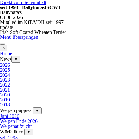
Direkt zum Seiteninhalt
seit 1998 - BallyharasISCWT
Ballyhara's
03-08-2026
Mitglied im KfT/VDH seit 1997
update
Irish Soft Coated Wheaten Terrier
Menü überspringen
×
Home
News
▼
2026
2025
2024
2023
2022
2021
2020
2019
2018
Welpen puppies
▼
Juni 2026
Welpen Ende 2026
Welpenaufzucht
Würfe litters
▼
seit 1998